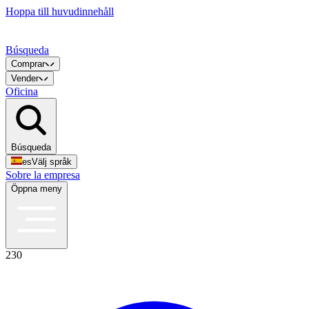
Hoppa till huvudinnehåll
Búsqueda
Comprar
Vender
Oficina
Búsqueda
es
Välj språk
Sobre la empresa
Öppna meny
230