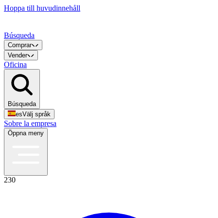
Hoppa till huvudinnehåll
Búsqueda
Comprar
Vender
Oficina
Búsqueda
es
Välj språk
Sobre la empresa
Öppna meny
230