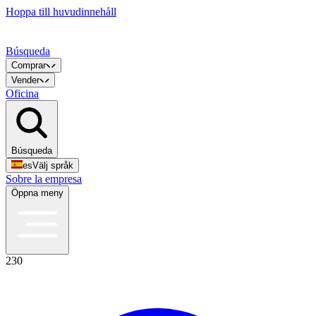
Hoppa till huvudinnehåll
Búsqueda
Comprar
Vender
Oficina
Búsqueda
es
Välj språk
Sobre la empresa
Öppna meny
230