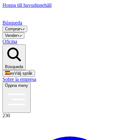
Hoppa till huvudinnehåll
Búsqueda
Comprar
Vender
Oficina
Búsqueda
es
Välj språk
Sobre la empresa
Öppna meny
230