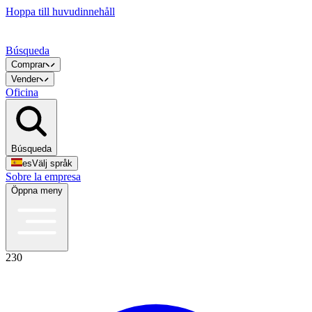
Hoppa till huvudinnehåll
Búsqueda
Comprar
Vender
Oficina
Búsqueda
es
Välj språk
Sobre la empresa
Öppna meny
230