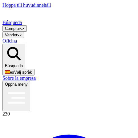
Hoppa till huvudinnehåll
Búsqueda
Comprar
Vender
Oficina
Búsqueda
es
Välj språk
Sobre la empresa
Öppna meny
230