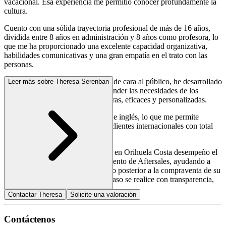
vacacional. Esa experiencia me permitió conocer profundamente la
cultura.
Cuento con una sólida trayectoria profesional de más de 16 años,
dividida entre 8 años en administración y 8 años como profesora, lo
que me ha proporcionado una excelente capacidad organizativa,
habilidades comunicativas y una gran empatía en el trato con las
personas.
Gracias a mis años de experiencia de cara al público, he desarrollado
Leer más sobre Theresa Serenban
una sensibilidad especial para entender las necesidades de los
clientes, ofreciendo soluciones claras, eficaces y personalizadas.
Hablo fluidamente español, sueco e inglés, lo que me permite
atender a una amplia variedad de clientes internacionales con total
confianza y cercanía.
En el equipo de Husman Hagberg en Orihuela Costa desempeño el
rol de asesora legal en el departamento de Aftersales, ayudando a
nuestros clientes en todo el proceso posterior a la compraventa de su
propiedad, asegurando que cada paso se realice con transparencia,
seguridad y profesionalismo.
Contactar Theresa
Solicite una valoración
Contáctenos