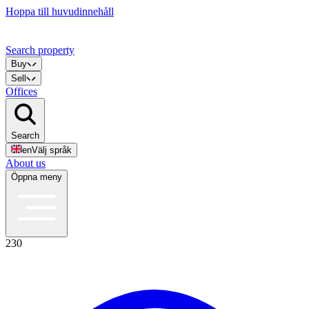
Hoppa till huvudinnehåll
Search property
Buy
Sell
Offices
Search
en
Välj språk
About us
Öppna meny
230