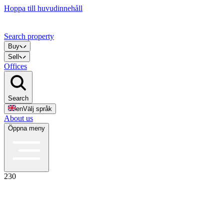
Hoppa till huvudinnehåll
Search property
Buy
Sell
Offices
Search
en
Välj språk
About us
Öppna meny
230