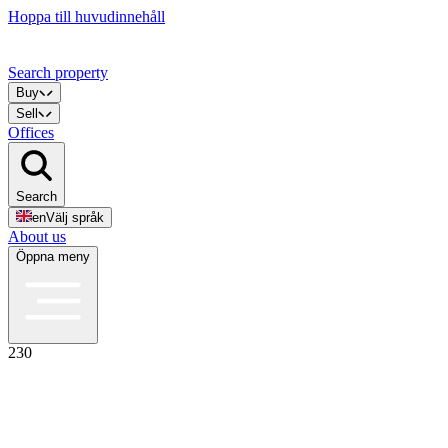
Hoppa till huvudinnehåll
Search property
Buy
Sell
Offices
Search
en
Välj språk
About us
Öppna meny
230