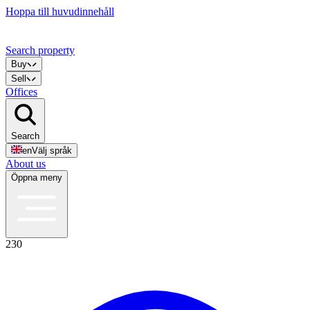
Hoppa till huvudinnehåll
Search property
Buy
Sell
Offices
Search
en
Välj språk
About us
Öppna meny
230