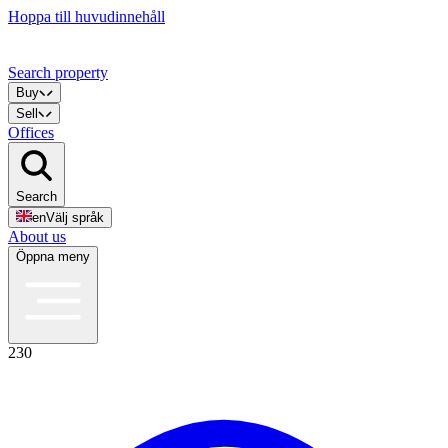
Hoppa till huvudinnehåll
Search property
Buy
Sell
Offices
Search
en
Välj språk
About us
Öppna meny
230