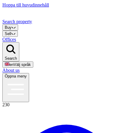
Hoppa till huvudinnehåll
Search property
Buy
Sell
Offices
Search
en
Välj språk
About us
Öppna meny
230