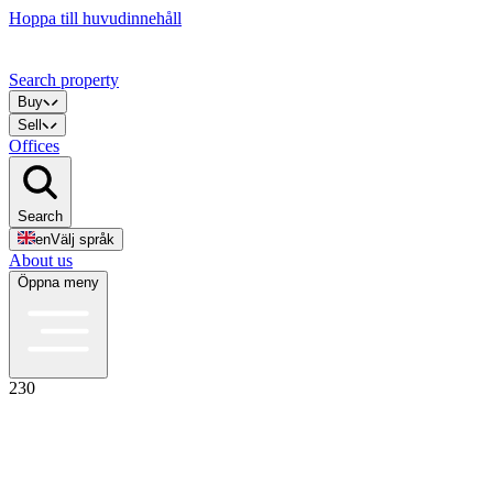
Hoppa till huvudinnehåll
Search property
Buy
Sell
Offices
Search
en
Välj språk
About us
Öppna meny
230