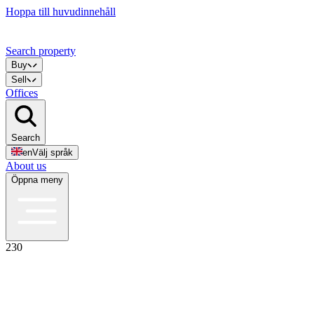
Hoppa till huvudinnehåll
Search property
Buy
Sell
Offices
Search
en
Välj språk
About us
Öppna meny
230