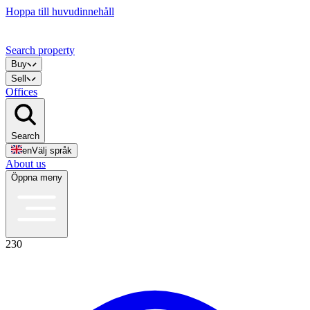
Hoppa till huvudinnehåll
Search property
Buy
Sell
Offices
Search
en
Välj språk
About us
Öppna meny
230