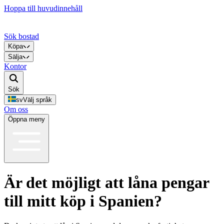
Hoppa till huvudinnehåll
Sök bostad
Köpa
Sälja
Kontor
Sök
sv
Välj språk
Om oss
Öppna meny
Är det möjligt att låna pengar
till mitt köp i Spanien?