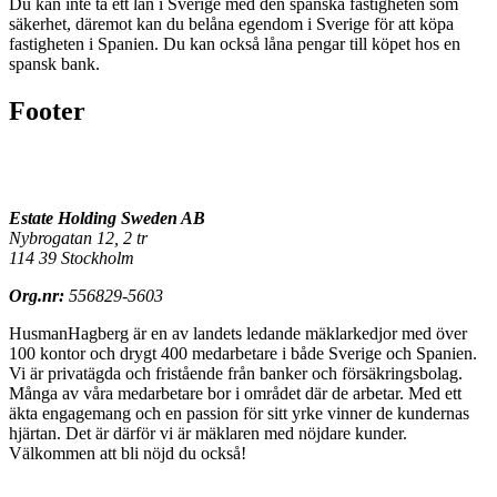
Du kan inte ta ett lån i Sverige med den spanska fastigheten som
säkerhet, däremot kan du belåna egendom i Sverige för att köpa
fastigheten i Spanien. Du kan också låna pengar till köpet hos en
spansk bank.
Footer
Estate Holding Sweden AB
Nybrogatan 12, 2 tr
114 39 Stockholm
Org.nr:
556829-5603
HusmanHagberg är en av landets ledande mäklarkedjor med över
100 kontor och drygt 400 medarbetare i både Sverige och Spanien.
Vi är privatägda och fristående från banker och försäkringsbolag.
Många av våra medarbetare bor i området där de arbetar. Med ett
äkta engagemang och en passion för sitt yrke vinner de kundernas
hjärtan. Det är därför vi är mäklaren med nöjdare kunder.
Välkommen att bli nöjd du också!