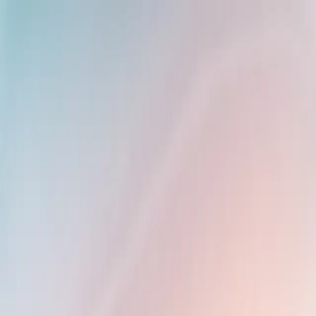
Hoppa till huvudinnehåll
Sök bostad
Köpa
Sälja
Kontor
Sök
sv
Välj språk
Om oss
Öppna meny
Costa del Sol
Hitta ditt drömboende på Costa del Sol