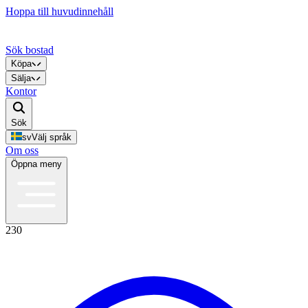
Hoppa till huvudinnehåll
Sök bostad
Köpa
Sälja
Kontor
Sök
sv
Välj språk
Om oss
Öppna meny
230