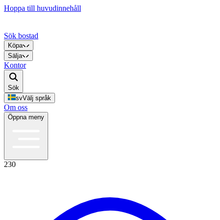
Hoppa till huvudinnehåll
Sök bostad
Köpa
Sälja
Kontor
Sök
sv
Välj språk
Om oss
Öppna meny
230