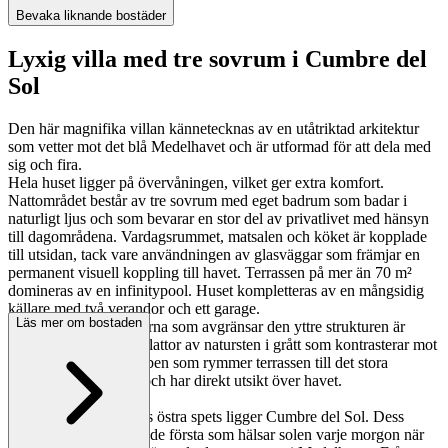
Bevaka liknande bostäder
Lyxig villa med tre sovrum i Cumbre del
Sol
Den här magnifika villan kännetecknas av en utåtriktad arkitektur
som vetter mot det blå Medelhavet och är utformad för att dela med
sig och fira.
Hela huset ligger på övervåningen, vilket ger extra komfort.
Nattområdet består av tre sovrum med eget badrum som badar i
naturligt ljus och som bevarar en stor del av privatlivet med hänsyn
till dagområdena. Vardagsrummet, matsalen och köket är kopplade
till utsidan, tack vare användningen av glasväggar som främjar en
permanent visuell koppling till havet. Terrassen på mer än 70 m²
domineras av en infinitypool. Huset kompletteras av en mångsidig
källare med två verandor och ett garage.
Läs mer om bostaden
De geometriska formerna som avgränsar den yttre strukturen är
klädda med glas och plattor av natursten i grått som kontrasterar mot
fasadens vita färg. Kuben som rymmer terrassen till det stora
sovrummet sticker ut och har direkt utsikt över havet.
På Alicante-provinsens östra spets ligger Cumbre del Sol. Dess
invånare och gäster är de första som hälsar solen varje morgon när