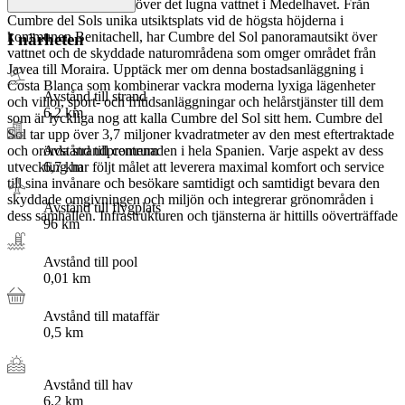
den stiger majestätiskt över det lugna vattnet i Medelhavet. Från
Cumbre del Sols unika utsiktsplats vid de högsta höjderna i
kommunen Benitachell, har Cumbre del Sol panoramautsikt över
I närheten
vattnet och de skyddade naturområdena som omger området från
Javea till Moraira. Upptäck mer om denna bostadsanläggning i
Costa Blanca som kombinerar vackra moderna lyxiga lägenheter
Avstånd till strand
och villor, sport- och fritidsanläggningar och helårstjänster till dem
6,2
km
som är lyckliga nog att kalla Cumbre del Sol sitt hem. Cumbre del
Sol tar upp över 3,7 miljoner kvadratmeter av den mest eftertraktade
Avstånd till centrum
och orörda strandpromenaden i hela Spanien. Varje aspekt av dess
6,7
km
utveckling har följt målet att leverera maximal komfort och service
till sina invånare och besökare samtidigt och samtidigt bevara den
skyddade omgivningen och miljön och integrerar grönområden i
Avstånd till flygplats
dess samhällen. Infrastrukturen och tjänsterna är hittills oöverträffade
96
km
Avstånd till pool
0,01
km
Avstånd till mataffär
0,5
km
Avstånd till hav
6,2
km