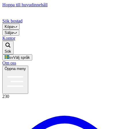
Hoppa till huvudinnehåll
Sök bostad
Köpa
Sälja
Kontor
Sök
sv
Välj språk
Om oss
Öppna meny
230