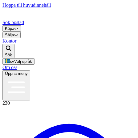
Hoppa till huvudinnehåll
Sök bostad
Köpa
Sälja
Kontor
Sök
sv
Välj språk
Om oss
Öppna meny
230