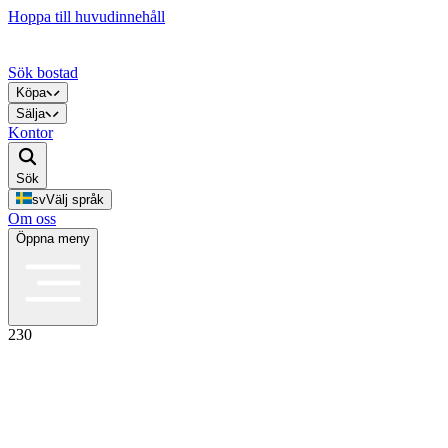
Hoppa till huvudinnehåll
Sök bostad
Köpa
Sälja
Kontor
Sök
sv
Välj språk
Om oss
Öppna meny
230