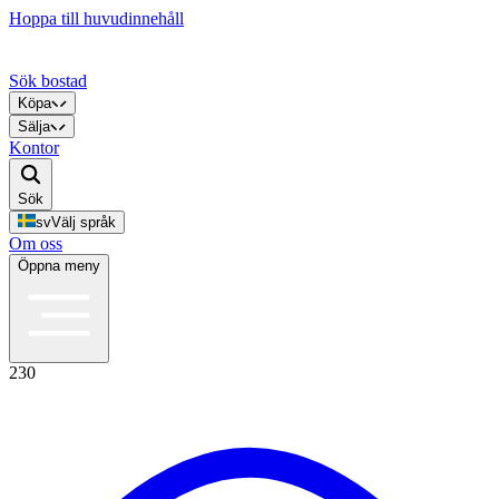
Hoppa till huvudinnehåll
Sök bostad
Köpa
Sälja
Kontor
Sök
sv
Välj språk
Om oss
Öppna meny
230