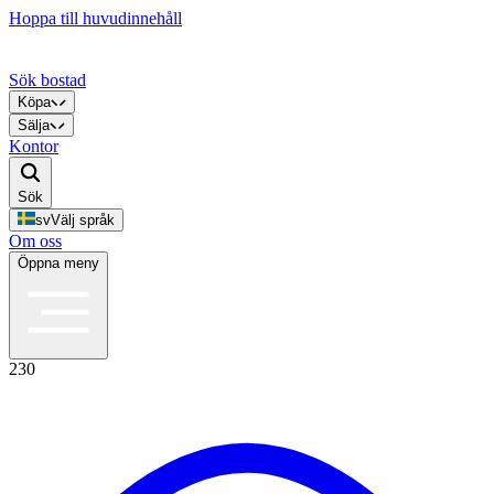
Hoppa till huvudinnehåll
Sök bostad
Köpa
Sälja
Kontor
Sök
sv
Välj språk
Om oss
Öppna meny
230