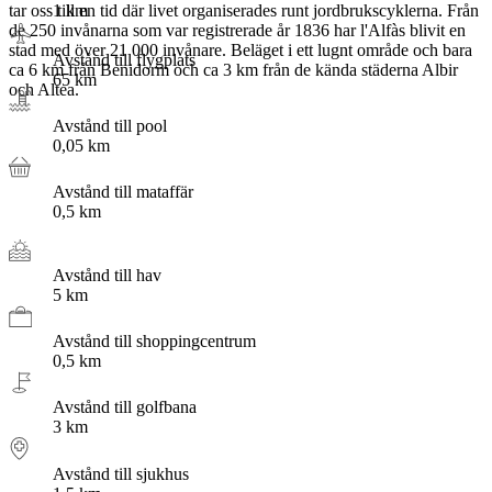
1
km
tar oss till en tid där livet organiserades runt jordbrukscyklerna. Från
de 250 invånarna som var registrerade år 1836 har l'Alfàs blivit en
stad med över 21 000 invånare. Beläget i ett lugnt område och bara
Avstånd till flygplats
ca 6 km från Benidorm och ca 3 km från de kända städerna Albir
65
km
och Altea.
Avstånd till pool
0,05
km
Avstånd till mataffär
0,5
km
Avstånd till hav
5
km
Avstånd till shoppingcentrum
0,5
km
Avstånd till golfbana
3
km
Avstånd till sjukhus