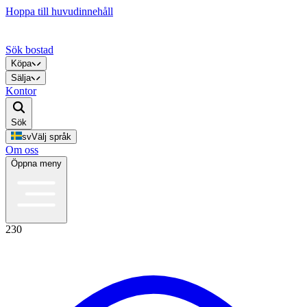
Hoppa till huvudinnehåll
Sök bostad
Köpa
Sälja
Kontor
Sök
sv
Välj språk
Om oss
Öppna meny
230