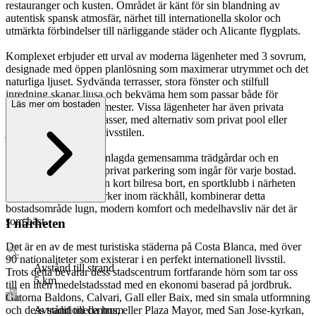
restauranger och kusten. Området är känt för sin blandning av
autentisk spansk atmosfär, närhet till internationella skolor och
utmärkta förbindelser till närliggande städer och Alicante flygplats.
Komplexet erbjuder ett urval av moderna lägenheter med 3 sovrum,
designade med öppen planlösning som maximerar utrymmet och det
naturliga ljuset. Sydvända terrasser, stora fönster och stilfull
inredning skapar ljusa och bekväma hem som passar både för
Läs mer om bostaden
åretruntboende och semester. Vissa lägenheter har även privata
trädgårdar eller takterrasser, med alternativ som privat pool eller
jacuzzi för att förhöja livsstilen.
Boende kan njuta av anlagda gemensamma trädgårdar och en
gemensam pool, samt privat parkering som ingår för varje bostad.
Med stränderna bara en kort bilresa bort, en sportklubb i närheten
och regionens naturparker inom räckhåll, kombinerar detta
bostadsområde lugn, modern komfort och medelhavsliv när det är
som bäst.
I närheten
Det är en av de mest turistiska städerna på Costa Blanca, med över
90 nationaliteter som existerar i en perfekt internationell livsstil.
Avstånd till strand
Trots detta bevarar dess stadscentrum fortfarande hörn som tar oss
5
km
till en liten medelstadsstad med en ekonomi baserad på jordbruk.
Gatorna Baldons, Calvari, Gall eller Baix, med sin smala utformning
Avstånd till centrum
och dess traditionella hus, eller Plaza Mayor, med San Jose-kyrkan,