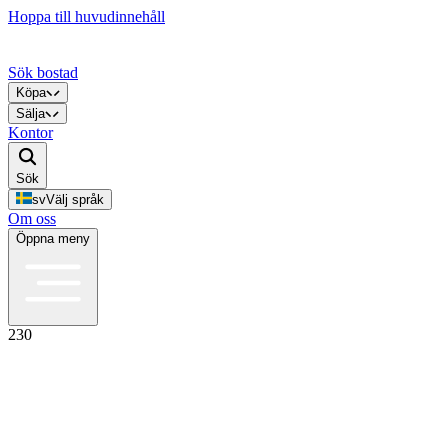
Hoppa till huvudinnehåll
Sök bostad
Köpa
Sälja
Kontor
Sök
sv
Välj språk
Om oss
Öppna meny
230