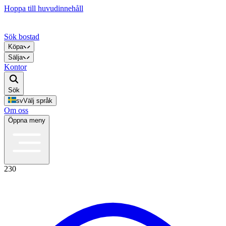
Hoppa till huvudinnehåll
Sök bostad
Köpa
Sälja
Kontor
Sök
sv
Välj språk
Om oss
Öppna meny
230