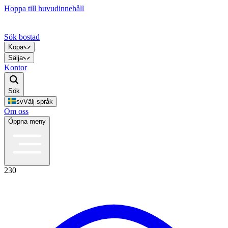
Hoppa till huvudinnehåll
Sök bostad
Köpa
Sälja
Kontor
Sök
sv
Välj språk
Om oss
Öppna meny
230