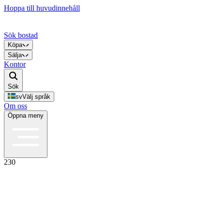
Hoppa till huvudinnehåll
Sök bostad
Köpa
Sälja
Kontor
Sök
sv
Välj språk
Om oss
Öppna meny
230