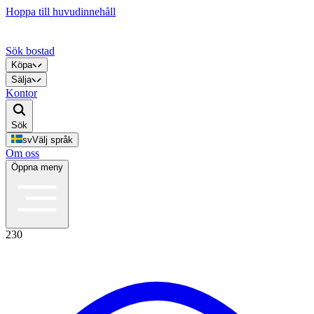
Hoppa till huvudinnehåll
Sök bostad
Köpa
Sälja
Kontor
Sök
sv
Välj språk
Om oss
Öppna meny
230