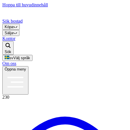
Hoppa till huvudinnehåll
Sök bostad
Köpa
Sälja
Kontor
Sök
sv
Välj språk
Om oss
Öppna meny
230