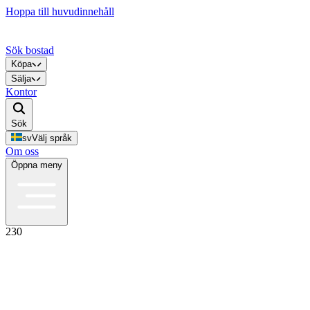
Hoppa till huvudinnehåll
Sök bostad
Köpa
Sälja
Kontor
Sök
sv
Välj språk
Om oss
Öppna meny
230