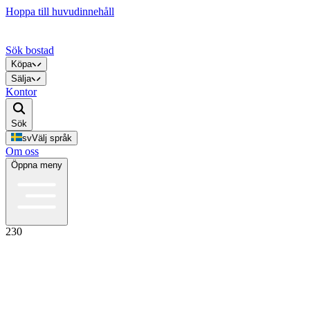
Hoppa till huvudinnehåll
Sök bostad
Köpa
Sälja
Kontor
Sök
sv
Välj språk
Om oss
Öppna meny
230