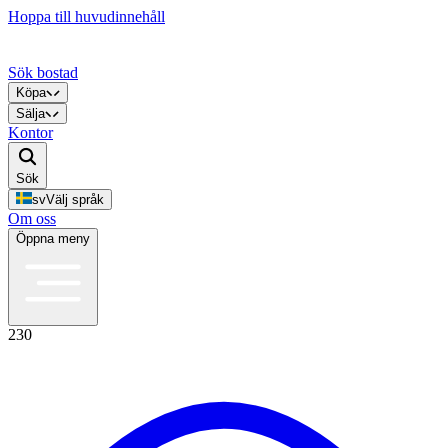
Hoppa till huvudinnehåll
Sök bostad
Köpa
Sälja
Kontor
Sök
sv
Välj språk
Om oss
Öppna meny
230