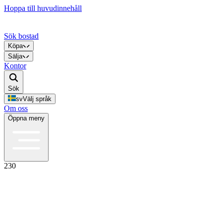
Hoppa till huvudinnehåll
Sök bostad
Köpa
Sälja
Kontor
Sök
sv
Välj språk
Om oss
Öppna meny
230