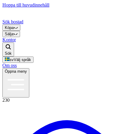
Hoppa till huvudinnehåll
Sök bostad
Köpa
Sälja
Kontor
Sök
sv
Välj språk
Om oss
Öppna meny
230