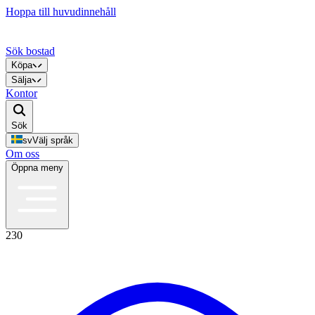
Hoppa till huvudinnehåll
Sök bostad
Köpa
Sälja
Kontor
Sök
sv
Välj språk
Om oss
Öppna meny
230