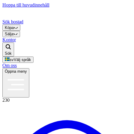
Hoppa till huvudinnehåll
Sök bostad
Köpa
Sälja
Kontor
Sök
sv
Välj språk
Om oss
Öppna meny
230