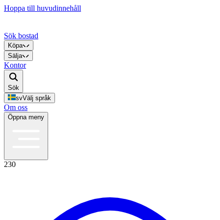
Hoppa till huvudinnehåll
Sök bostad
Köpa
Sälja
Kontor
Sök
sv
Välj språk
Om oss
Öppna meny
230