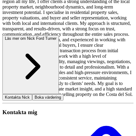
region all my life, I offer clients a strong understanding of the local
property market, neighbourhood dynamics, and long-term
investment potential. I specialise in residential property sales,
property valuations, and buyer and seller representation, working
with both local and international clients. My approach is structured,
transparent, and results-driven, with a strong focus on trust,
communication, and efficiency throughout the entire sales process.
Läs mer om Nick Ford Turner
Fluent in English and Spanish, and experienced in working with
Scandinavian and international buyers, I ensure clear
communication and a smooth transaction process from initial
consultation to completion. I work with a high level of
independence and accountability, managing viewings, negotiations,
and follow-ups with attention to detail and professionalism. With a
background in client-facing roles and high-pressure environments, I
am accustomed to delivering consistent service, maintaining
discretion, and adapting quickly to clients’ needs. My goal is to
provide reliable advice, accurate market insight, and a high standard
of service for clients buying or selling property on the Costa del Sol.
Kontakta Nick
Boka värdering
Kontakta mig