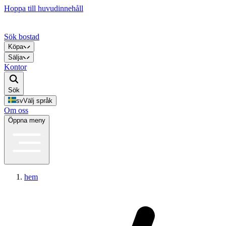
Hoppa till huvudinnehåll
Sök bostad
Köpa
Sälja
Kontor
Sök
sv
Välj språk
Om oss
Öppna meny
hem