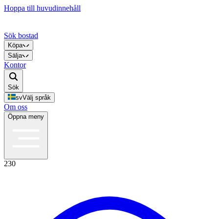
Hoppa till huvudinnehåll
Sök bostad
Köpa
Sälja
Kontor
Sök
sv
Välj språk
Om oss
Öppna meny
230