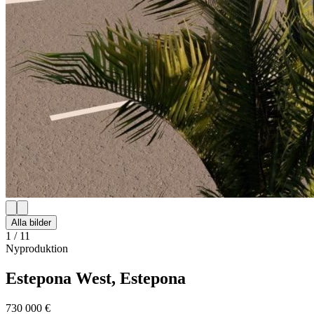
Alla bilder
1
/
11
Nyproduktion
Estepona West, Estepona
730 000 €