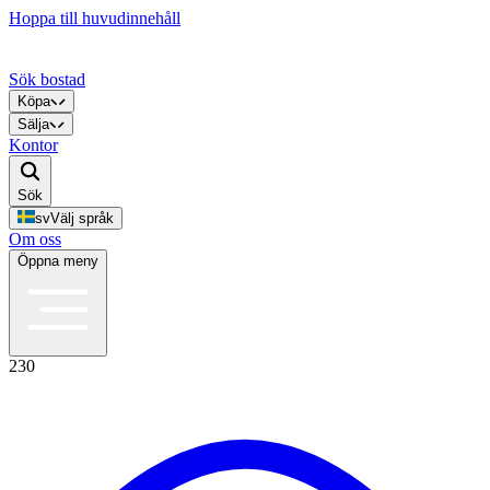
Hoppa till huvudinnehåll
Sök bostad
Köpa
Sälja
Kontor
Sök
sv
Välj språk
Om oss
Öppna meny
230