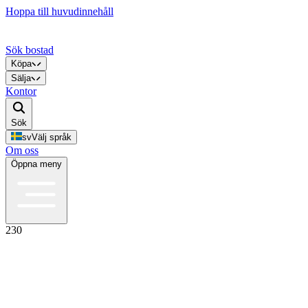
Hoppa till huvudinnehåll
Sök bostad
Köpa
Sälja
Kontor
Sök
sv
Välj språk
Om oss
Öppna meny
230