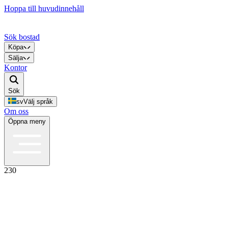
Hoppa till huvudinnehåll
Sök bostad
Köpa
Sälja
Kontor
Sök
sv
Välj språk
Om oss
Öppna meny
230