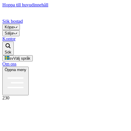
Hoppa till huvudinnehåll
Sök bostad
Köpa
Sälja
Kontor
Sök
sv
Välj språk
Om oss
Öppna meny
230