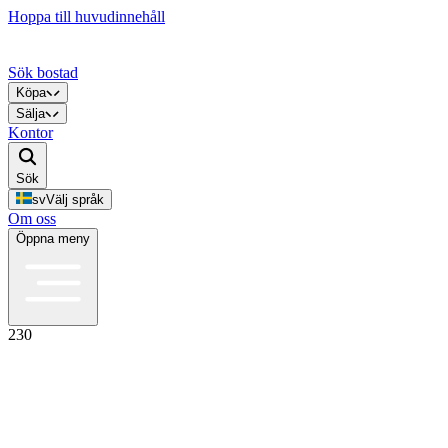
Hoppa till huvudinnehåll
Sök bostad
Köpa
Sälja
Kontor
Sök
sv
Välj språk
Om oss
Öppna meny
230