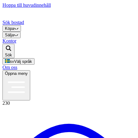
Hoppa till huvudinnehåll
Sök bostad
Köpa
Sälja
Kontor
Sök
sv
Välj språk
Om oss
Öppna meny
230