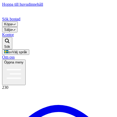
Hoppa till huvudinnehåll
Sök bostad
Köpa
Sälja
Kontor
Sök
sv
Välj språk
Om oss
Öppna meny
230