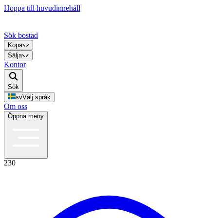
Hoppa till huvudinnehåll
Sök bostad
Köpa
Sälja
Kontor
Sök
sv
Välj språk
Om oss
Öppna meny
230